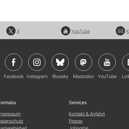
X
YouTube
K
Facebook
Instagram
Bluesky
Mastodon
YouTube
Lin
ormalia
Services
Impressum
Kontakt & Anfahrt
atenschutz
Presse
arrierefreiheit
Jobportal