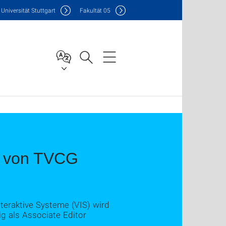
Uni
versität Stuttgart
F
akultät
05
rd von TVCG
teraktive Systeme (VIS) wird
g als Associate Editor