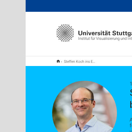
Institut für Visualisierung und I
Steffen Koch ins Editorial Board von TVCG berufen
1
A
f
u