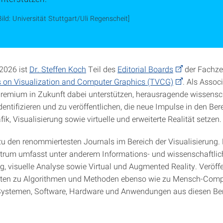
Bild: Universität Stuttgart/Uli Regenscheit]
 2026 ist
Dr. Steffen Koch
Teil des
Editorial Boards
der Fachzei
 on Visualization and Computer Graphics (TVCG)
. Als Associ
Gremium in Zukunft dabei unterstützen, herausragende wissensc
dentifizieren und zu veröffentlichen, die neue Impulse in den Ber
k, Visualisierung sowie virtuelle und erweiterte Realität setzen.
u den renommiertesten Journals im Bereich der Visualisierung.
rum umfasst unter anderem Informations- und wissenschaftlic
g, visuelle Analyse sowie Virtual und Augmented Reality. Veröffe
iten zu Algorithmen und Methoden ebenso wie zu Mensch-Comp
 Systemen, Software, Hardware und Anwendungen aus diesen Be