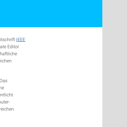
tschrift
IEEE
ate Editor
haftliche
eichen
 Das
he
ntlicht
uter-
reichen.