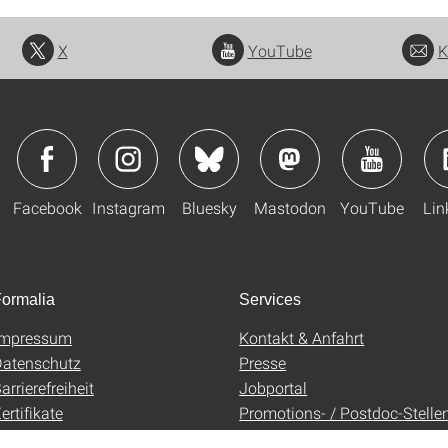
X
YouTube
K
Facebook
Instagram
Bluesky
Mastodon
YouTube
Lin
ormalia
Services
Impressum
Kontakt & Anfahrt
atenschutz
Presse
arrierefreiheit
Jobportal
ertifikate
Promotions- / Postdoc-Stelle
AGB
Uni-Shop