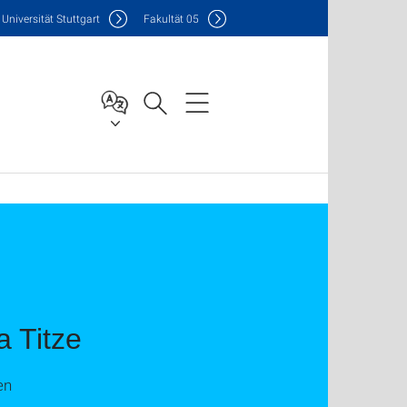
Uni
versität Stuttgart
F
akultät
05
a Titze
en