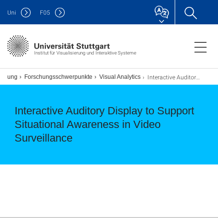
Uni
F
05
Institut für Visualisierung und Interaktive Systeme
Interactive Auditory Display to Support Situational Awareness in Video Surveillance
schung
Forschungsschwerpunkte
Visual Analytics
Interactive Auditory Display to Support
Situational Awareness in Video
Surveillance