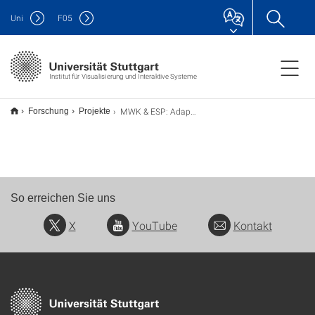
Uni
F
05
Institut für Visualisierung und Interaktive Systeme
MWK & ESP: Adaptive Visual Analytics for Open Data
Forschung
Projekte
So erreichen Sie uns
X
YouTube
Kontakt