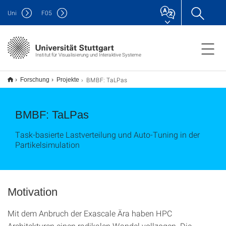
Uni
F
05
Institut für Visualisierung und Interaktive Systeme
BMBF: TaLPas
Forschung
Projekte
BMBF: TaLPas
Task-basierte Lastverteilung und Auto-Tuning in der
Partikelsimulation
Motivation
Mit dem Anbruch der Exascale Ära haben HPC
Architekturen einen radikalen Wandel vollzogen. Die