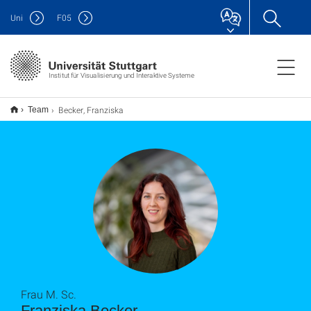
Uni
F
05
Institut für Visualisierung und Interaktive Systeme
Becker, Franziska
Team
Frau M. Sc.
Franziska Becker