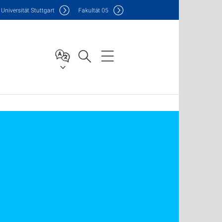
Uni
versität Stuttgart
F
akultät
05