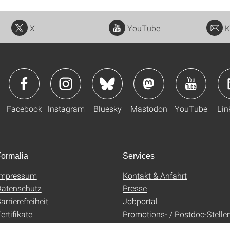
X
YouTube
K
Facebook
Instagram
Bluesky
Mastodon
YouTube
Lin
ormalia
Services
Impressum
Kontakt & Anfahrt
atenschutz
Presse
arrierefreiheit
Jobportal
ertifikate
Promotions- / Postdoc-Stelle
AGB
Uni-Shop