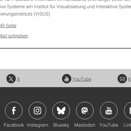
tive Systeme am Institut für Visualisierung und Interaktive Syst
sierungsinstituts (VISUS)
fil-Seite
Mail schreiben
X
YouTube
K
Facebook
Instagram
Bluesky
Mastodon
YouTube
Lin