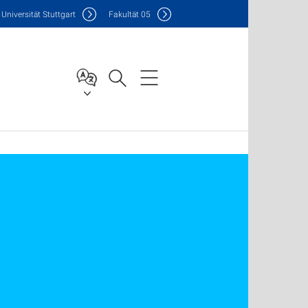
Uni
versität Stuttgart
F
akultät
05