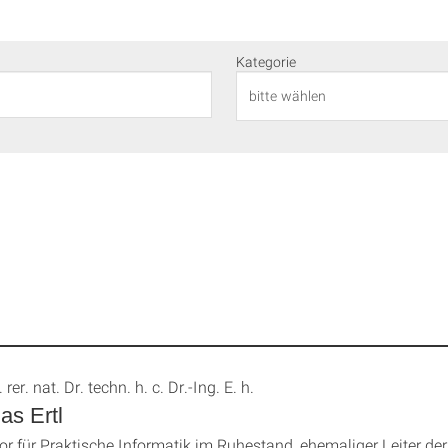
Kategorie
. rer. nat. Dr. techn. h. c. Dr.-Ing. E. h.
s Ertl
or für Praktische Informatik im Ruhestand, ehemaliger Leiter de