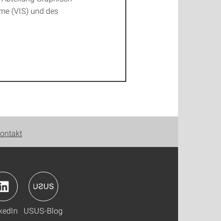
eme (VIS) und des
ontakt
kedIn
USUS-Blog