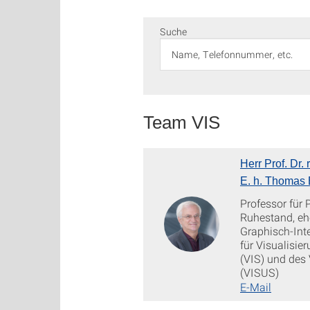
Suche
Team VIS
Herr Prof. Dr. r
E. h. Thomas E
Professor für 
Ruhestand, ehe
Graphisch-Int
für Visualisie
(VIS) und des 
(VISUS)
E-Mail